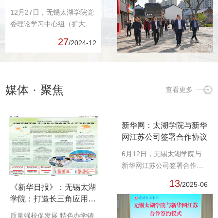
委员、副校长吴健荣、阙明
12月27日，无锡太湖学院党
坤，党委委员凌晨、吴学林
委理论学习中心组（扩大）
参加活动。党办、党委宣传
学习会在六号楼二楼会议室
27
/2024-12
部、团委等党委相关部门负
召开。校长、党委副书记金
责人及党员代表参与。...
成，党委委员、副校长吴健
荣、阙明坤，党委委员、校
长助理郑斌，党委委员吴学
媒体
·
聚焦
查看更多
林、吴旻昊出席。党办、党
委宣传部等党委相关职能负
责人，...
新华网：太湖学院与新华
网江苏公司签署合作协议
6月12日，无锡太湖学院与
新华网江苏公司签署合作协
议。无锡太湖学院党委书记
13
/2025-06
《新华日报》：无锡太湖
孙玉坤，新华网总裁助理、
学院：打造长三角应用型
长三角中心主任、江苏公司
人才培养高地
总经理徐寿权出席活动并讲
质量强校促发展 特色办学铸