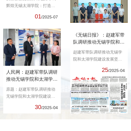
话。孙玉坤对新华网江苏公
辉煌无锡太湖学院：打造长
司一行的到来表示热烈欢
三角应用型人才培养高地在
01
/2025-07
迎，衷心感谢新华网江苏公
中国经济最具活力的长三角
司长期以来给予学校的关心
经济圈核心地带，无锡这座
和支持。...
底蕴丰厚的百年工商名城，
《无锡日报》：赵建军带
正书写着新时代高质量发展
队调研推动无锡学院和太
新篇章。在不久前公布
湖学院建设发展
赵建军带队调研推动无锡学
的“2025软科中国大学排
院和太湖学院建设发展坚持
名”...
开放合作创新赋能办好“家门
25
/2025-04
人民网：赵建军带队调研
口的好大学” 本报讯 4月24
推动无锡学院和太湖学院
日，市长赵建军带队专题调
建设发展
研推动无锡学院和太湖学院
原题：赵建军带队调研推动
建设发展，并主持召开座谈
无锡学院和太湖学院建设发
会就相关工作与市有关部门
展坚持开放合作创新赋能办
30
/2025-04
和属地板块研究会商。...
好“家门口的好大学”4月24
日，无锡市市长赵建军带队
专题调研推动无锡学院和太