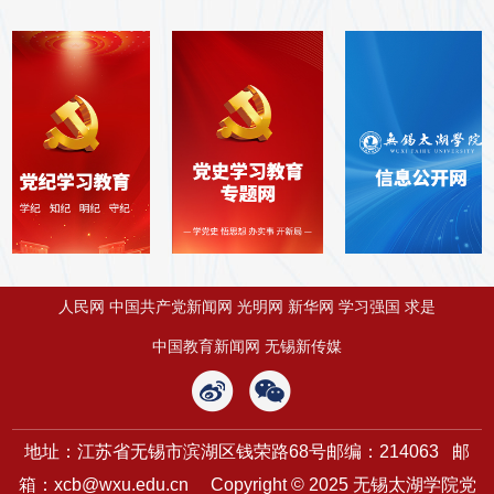
人民网
中国共产党新闻网
光明网
新华网
学习强国
求是
中国教育新闻网
无锡新传媒
地址：江苏省无锡市滨湖区钱荣路68号
邮编：214063 邮
箱：xcb@wxu.edu.cn
Copyright © 2025 无锡太湖学院党