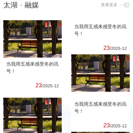
湖学院建设发展，并主持召
太湖
·
融媒
查看更多
开座谈会就相关工作与市有
关部门和属地板块研究会
商。...
当我用五感来感受冬的讯
号！
23
/2025-12
当我用五感来感受冬的讯
号！
23
/2025-12
当我用五感来感受冬的讯
号！
23
/2025-12