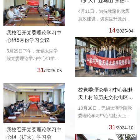
（扩大）赴马山“崇德倡
廉”廉洁教育基地开展实
4月11日，为持续深化党风
地参观学习
廉政建设，切实提升党员干
部廉洁自律意识，无锡太湖
14
/2025-04
我校召开党委理论学习中
学院党委理论学习中心组
心组5月份学习会议
（扩大）赴马山“崇德倡
廉”廉洁教育基地开展实地参
5月29日下午，无锡太湖学
观学习。学校党委书记孙玉
院党委理论学习中心组学习
坤，校领导丁涛、吴健荣、
会在六号楼二楼会议室召
31
/2025-05
阙明坤，党委委员邹山
开。党委书记孙玉坤，党委
花、...
副书记、校长金成，党委委
员、副校长吴健荣、阙明
校党委理论学习中心组赴
坤，党委委员、校长助理郑
天上村前历史文化街区实
斌，党委委员邹山花、吴学
地研学
10月30日，无锡太湖学院党
林、吴旻昊出席。...
委理论学习中心组赴天上村
前历史文化街区实地研学。
31
/2024-10
我校召开党委理论学习中
学校党委书记孙玉坤，校
心组（扩大）学习会
长、党委副书记金成，党委